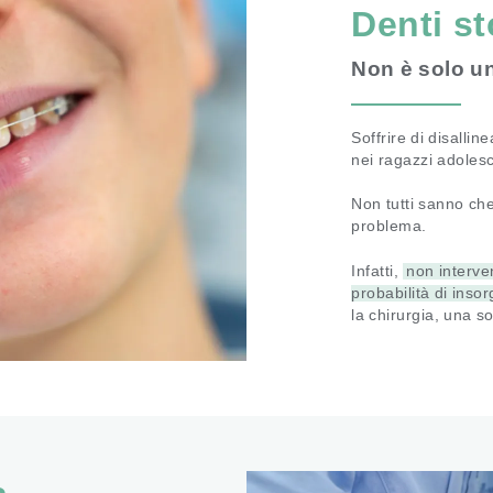
Denti st
Non è solo u
Soffrire di disalli
nei ragazzi adolesc
Non tutti sanno ch
problema.
Infatti,
non interve
probabilità di inso
la chirurgia, una s