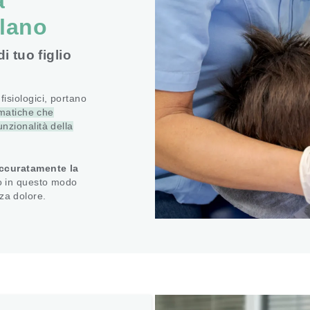
a
lano
di tuo figlio
 fisiologici, portano
matiche che
nzionalità della
ccuratamente la
 in questo modo
nza dolore.