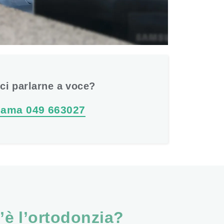
sci parlarne a voce?
iama
049 663027
’è l’ortodonzia?