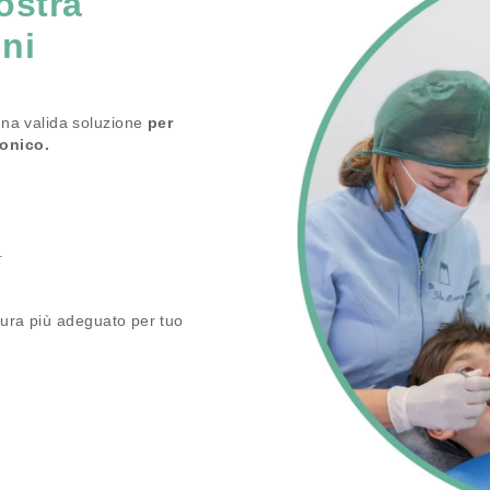
ostra
ni
una valida soluzione
per
monico.
.
 cura più adeguato per tuo