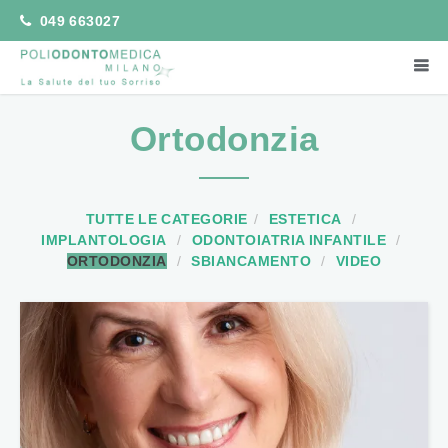
Vai
049 663027
la
contenuto
ME
PRI
Poliodontomedica Milano
Ortodonzia
TUTTE LE CATEGORIE
ESTETICA
IMPLANTOLOGIA
ODONTOIATRIA INFANTILE
ORTODONZIA
SBIANCAMENTO
VIDEO